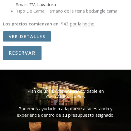
Smart TV
,
Lavadora
Tipo De Cama:
Tamaño de la reina bedSingle cama
Los precios comienzan en:
$
43
por la noche
VER DETALLES
RESERVAR
Plan de una Experiencia Inolvidable en
Casa Atrapasueños
Podemos ayudarle a adaptarse a su estancia y
experiencia dentro de su presupuesto asignado.