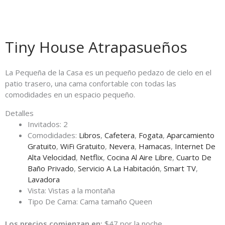
Tiny House Atrapasueños
La Pequeña de la Casa es un pequeño pedazo de cielo en el
patio trasero, una cama confortable con todas las
comodidades en un espacio pequeño.
Detalles
Invitados:
2
Comodidades:
Libros
,
Cafetera
,
Fogata
,
Aparcamiento
Gratuito
,
WiFi Gratuito
,
Nevera
,
Hamacas
,
Internet De
Alta Velocidad
,
Netflix
,
Cocina Al Aire Libre
,
Cuarto De
Baño Privado
,
Servicio A La Habitación
,
Smart TV
,
Lavadora
Vista:
Vistas a la montaña
Tipo De Cama:
Cama tamaño Queen
Los precios comienzan en:
$
47
por la noche